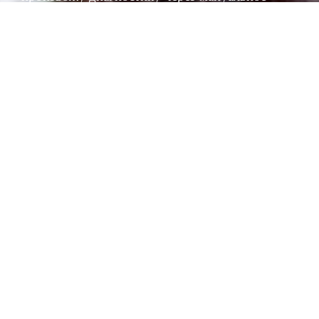
мышечное тестирование (ММТ), с целью
выявления причины того или иного нарушения
Далее производится устранение найденных
причинных нарушений. Подбирается
индивидуальная коррекция:
Остеопатические техники — для
восстановления подвижности тканей и органов
Рефлексотерапия — иглы, точечное
воздействие
Проработка триггерных зон, фасций,
спаячных процессов, посттравматических
нарушений