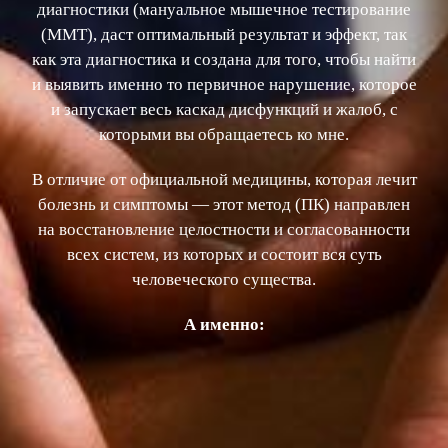
диагностики (мануальное мышечное тестирование
(ММТ), даст оптимальный результат и эффект, так
как эта диагностика и создана для того, чтобы найти
и выявить именно то первичное нарушение, которое
и запускает весь каскад дисфункций и жалоб, с
которыми вы обращаетесь ко мне.
В отличие от официальной медицины, которая лечит
болезнь и симптомы — этот метод (ПК) направлен
на восстановление целостности и согласованности
всех систем, из которых и состоит вся суть
человеческого существа.
А именно: